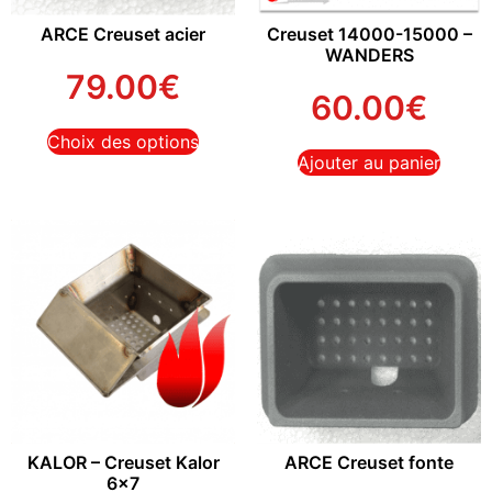
ARCE Creuset acier
Creuset 14000-15000 –
WANDERS
79.00
€
60.00
€
Choix des options
Ajouter au panier
KALOR – Creuset Kalor
ARCE Creuset fonte
6×7