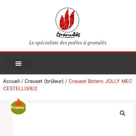
Le spécialiste des poêles à granulés
PIÈCES DÉTACHÉES
Poêles à granulés
Services clients
Questions fréquentes
Mon compte
Accueil
/
Creuset (brûleur)
/ Creuset Botero JOLLY MEC
CESTELLO/8/2
Promo !