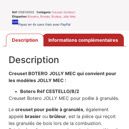
Réf
1058100002
Catégorie
Creuset (brûleur)
Étiquettes
Brasero
,
Brasier
,
Bruleur
,
Jolly Mec
Payez en 4x sans frais avec PayPal
Description
Informations complémentaires
Description
Creuset BOTERO
JOLLY MEC
qui convient pour
les modèles JOLLY MEC :
Botero Réf CESTELLO/8/2
Creuset Botero JOLLY MEC pour poêle à granulés.
Le
creuset pour poêle à granulés
, également
appelé
brasier
ou
brûleur
, est la pièce qui reçoit
les granulés de bois lors de la combustion.