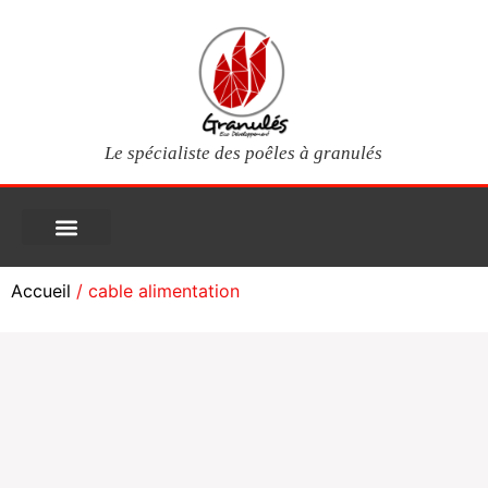
Le spécialiste des poêles à granulés
PIÈCES DÉTACHÉES
Poêles à granulés
Services clients
Questions fréquentes
Mon compte
Accueil
/ cable alimentation