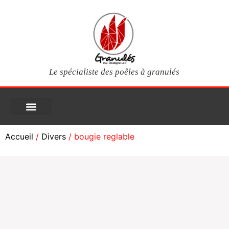
Le spécialiste des poêles à granulés
PIÈCES DÉTACHÉES
Poêles à granulés
Services clients
Questions fréquentes
Mon compte
Accueil
/
Divers
/ bougie reglable