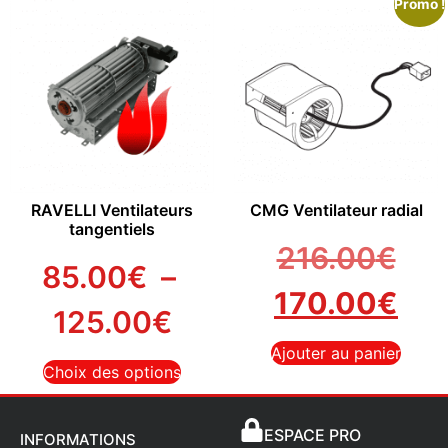
Promo !
RAVELLI Ventilateurs
CMG Ventilateur radial
tangentiels
216.00
€
85.00
€
–
170.00
€
125.00
€
Ajouter au panier
Choix des options
ESPACE PRO
INFORMATIONS