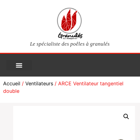
Le spécialiste des poêles à granulés
PIÈCES DÉTACHÉES
Poêles à granulés
Services clients
Questions fréquentes
Mon compte
Accueil
/
Ventilateurs
/ ARCE Ventilateur tangentiel
double