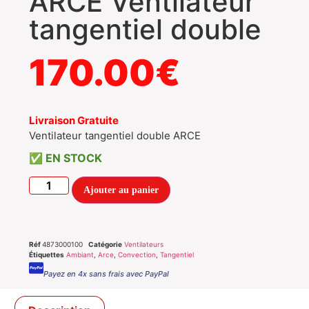
ARCE Ventilateur
tangentiel double
170.00
€
Livraison Gratuite
Ventilateur tangentiel double ARCE
EN STOCK
Ajouter au panier
Réf
4873000100
Catégorie
Ventilateurs
Étiquettes
Ambiant
,
Arce
,
Convection
,
Tangentiel
Payez en 4x sans frais avec PayPal