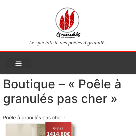
Le spécialiste des poêles à granulés
PIÈCES DÉTACHÉES
Poêles à granulés
Services clients
Questions fréquentes
Mon compte
Boutique – « Poêle à
granulés pas cher »
Poêle à granulés pas cher :