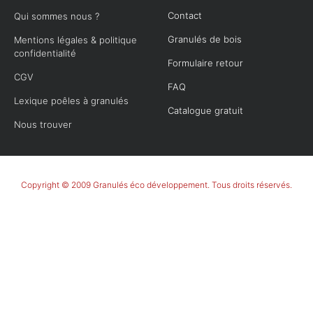
Contact
Qui sommes nous ?
Granulés de bois
Mentions légales & politique
confidentialité
Formulaire retour
CGV
FAQ
Lexique poêles à granulés
Catalogue gratuit
Nous trouver
Copyright © 2009 Granulés éco développement. Tous droits réservés.