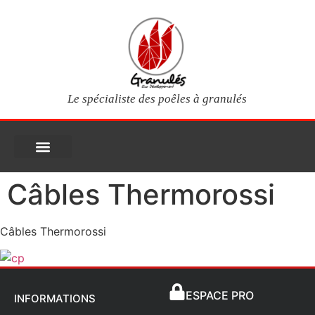
Le spécialiste des poêles à granulés
PIÈCES DÉTACHÉES
Poêles à granulés
Services clients
Questions fréquentes
Mon compte
Câbles Thermorossi
Câbles Thermorossi
ESPACE PRO
INFORMATIONS