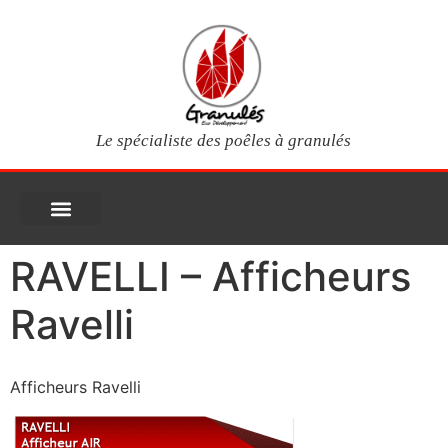
Le spécialiste des poêles à granulés
PIÈCES DÉTACHÉES
Poêles à granulés
Services clients
Questions fréquentes
Mon compte
RAVELLI – Afficheurs
Ravelli
Afficheurs Ravelli