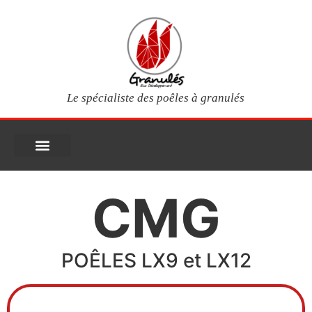
Le spécialiste des poêles à granulés
PIÈCES DÉTACHÉES
Poêles à granulés
Services clients
Questions fréquentes
Mon compte
CMG
POÊLES LX9 et LX12